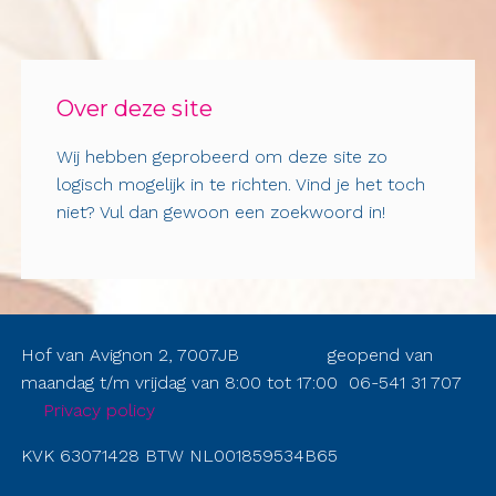
Over deze site
Wij hebben geprobeerd om deze site zo
logisch mogelijk in te richten. Vind je het toch
niet? Vul dan gewoon een zoekwoord in!
Hof van Avignon 2, 7007JB geopend van
maandag t/m vrijdag van 8:00 tot 17:00 06-541 31 707
Privacy policy
KVK 63071428 BTW NL001859534B65