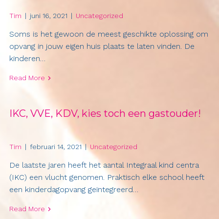
Tim
|
juni 16, 2021
|
Uncategorized
Soms is het gewoon de meest geschikte oplossing om
opvang in jouw eigen huis plaats te laten vinden. De
kinderen…
Read More
IKC, VVE, KDV, kies toch een gastouder!
Tim
|
februari 14, 2021
|
Uncategorized
De laatste jaren heeft het aantal Integraal kind centra
(IKC) een vlucht genomen. Praktisch elke school heeft
een kinderdagopvang geïntegreerd…
Read More