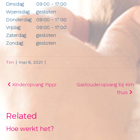
Dinsdag
09:00 - 17:00
Woensdag
gesloten
Donderdag
09:00 - 17:00
Vrijdag
09:00 - 17:00
Zaterdag
gesloten
Zondag
gesloten
Tim
|
mei 6, 2021
|
Bericht
Kinderopvang Pippi
Gastouderopvang bij Kim
thuis
navigatie
Related
Hoe werkt het?