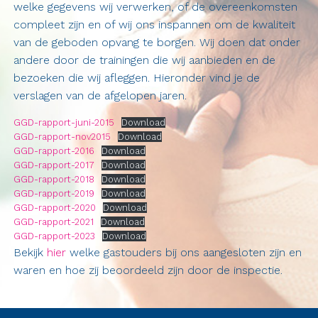
welke gegevens wij verwerken, of de overeenkomsten
compleet zijn en of wij ons inspannen om de kwaliteit
van de geboden opvang te borgen. Wij doen dat onder
andere door de trainingen die wij aanbieden en de
bezoeken die wij afleggen. Hieronder vind je de
verslagen van de afgelopen jaren.
GGD-rapport-juni-2015
Download
GGD-rapport-nov2015
Download
GGD-rapport-2016
Download
GGD-rapport-2017
Download
GGD-rapport-2018
Download
GGD-rapport-2019
Download
GGD-rapport-2020
Download
GGD-rapport-2021
Download
GGD-rapport-2023
Download
Bekijk
hi
er
welke gastouders bij ons aangesloten zijn en
waren en hoe zij beoordeeld zijn door de inspectie.