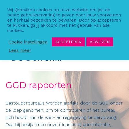
Skip
Wij gebruiken cookies op onze website om jou de
to
beste gebruikservaring te geven door jouw voorkeuren
content
en herhaal bezoeken te bewaren. Door op accepteren
te klikken, ga jij akkoord met het gebruik van alle
cookies.
Cookie instellingen
ACCEPTEREN
AFWIJZEN
Lees meer
GGD rapporten
Gastouderbureaus worden jaarlijks door de GGD onder
de loep genomen, om te controleren of het bureau
zich houdt aan de wet- en regelgeving kinderopvang.
Daarbij bekijkt men onze (financiële) administratie,