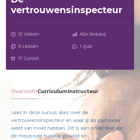
vertrouwensinspecteur
10 Weken
Alle Niveaus
9 Lessen
1 Quiz
17 Cursist
Overzicht
Curriculum
Instructeur
Lees in deze cursus alles over de
vertrouwensinspecteur en waar jij als gastouder
weet van moet hebben. Dit is een onderdeel van
de meldcode huiselijk geweld en