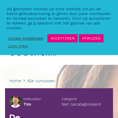
Skip
Wij gebruiken cookies op onze website om jou de
to
beste gebruikservaring te geven door jouw voorkeuren
content
en herhaal bezoeken te bewaren. Door op accepteren
te klikken, ga jij akkoord met het gebruik van alle
cookies.
Cookie instellingen
ACCEPTEREN
AFWIJZEN
Lees meer
Home
Alle cursussen
Instructeur
Catogorie
Tim
Niet Gecategoriseerd
De